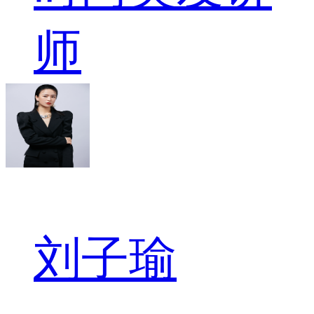
师
刘子瑜