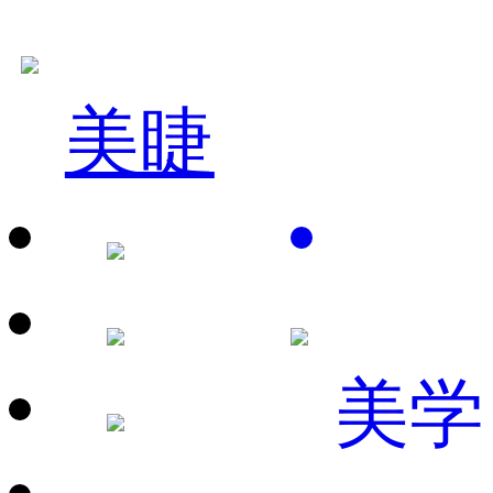
美睫
美学
赵*春
国际发型技术总监
立即咨询
姚*利
国际美容连锁店长
立即咨询