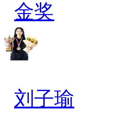
金奖
刘子瑜