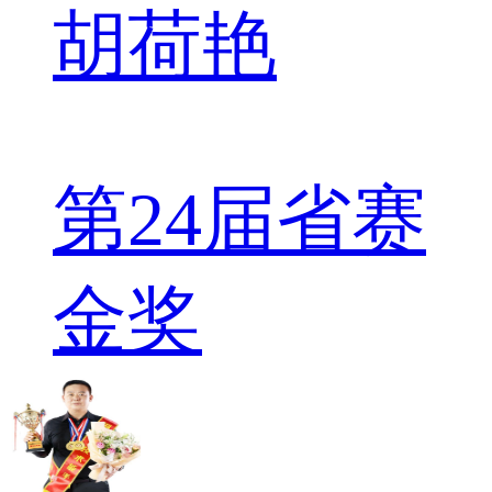
胡荷艳
第24届省赛
金奖