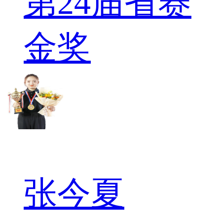
第24届省赛
金奖
张今夏