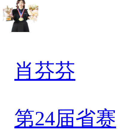
肖芬芬
第24届省赛