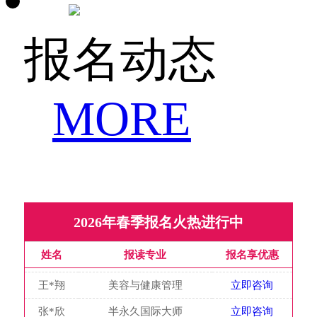
董*倩
化妆设计与婚礼策划
立即咨询
王*翔
美容与健康管理
立即咨询
报名动态
张*欣
半永久国际大师
立即咨询
陈*培
化妆设计与婚礼策划
立即咨询
MORE
弥*丹
国际人物形象设计
立即咨询
张*强
美发与形象设计
立即咨询
冯*函
时尚美容与化妆造型
立即咨询
李*宜
国际明星形象设计大师
立即咨询
赵*春
国际发型技术总监
立即咨询
2026年春季报名火热进行中
姚*利
国际美容连锁店长
立即咨询
姓名
报读专业
报名享优惠
董*倩
化妆设计与婚礼策划
立即咨询
王*翔
美容与健康管理
立即咨询
张*欣
半永久国际大师
立即咨询