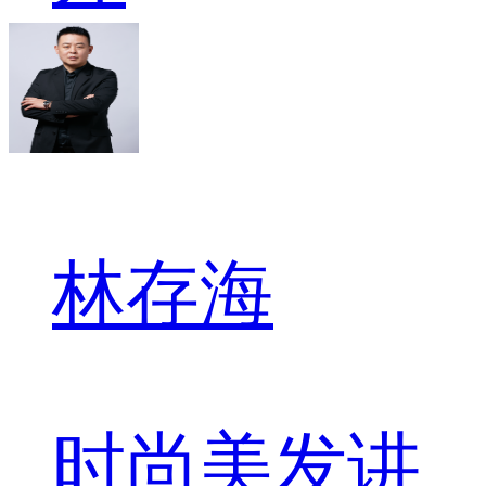
林存海
时尚美发讲