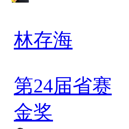
林存海
第24届省赛
金奖