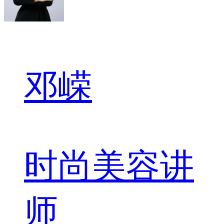
邓嵘
时尚美容讲
师