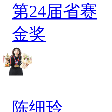
第24届省赛
金奖
陈细玲