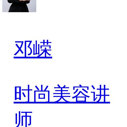
邓嵘
时尚美容讲
师