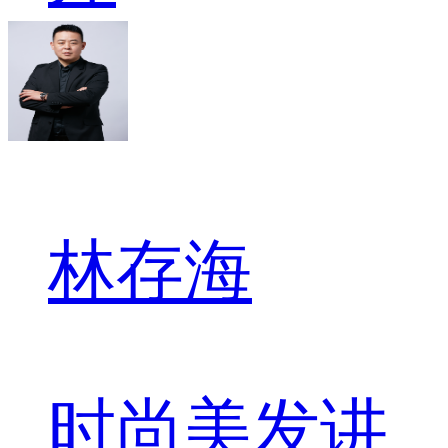
林存海
时尚美发讲