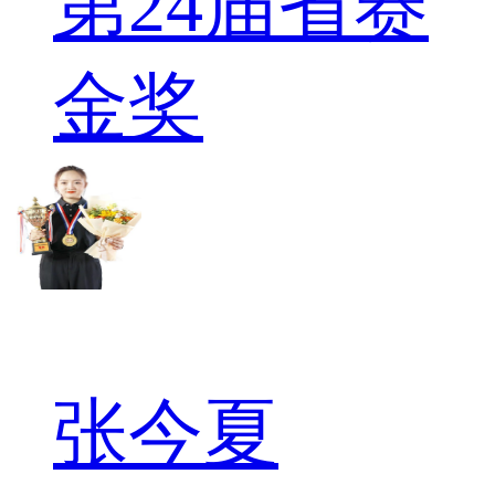
第24届省赛
金奖
张今夏