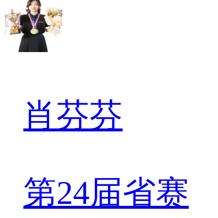
肖芬芬
第24届省赛