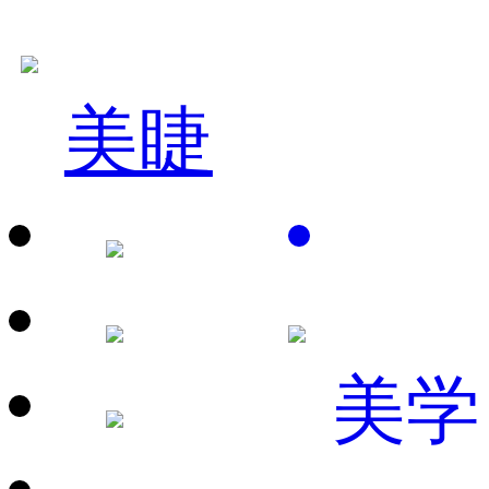
美睫
美学
赵*春
国际发型技术总监
立即咨询
姚*利
国际美容连锁店长
立即咨询