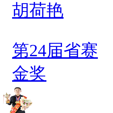
胡荷艳
第24届省赛
金奖