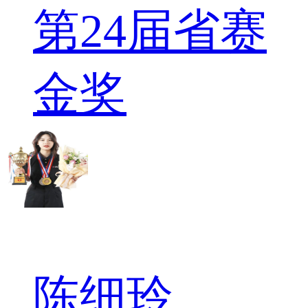
第24届省赛
金奖
陈细玲