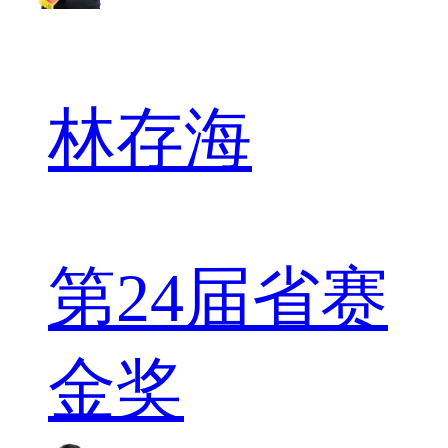
林存海
第24届省赛
金奖