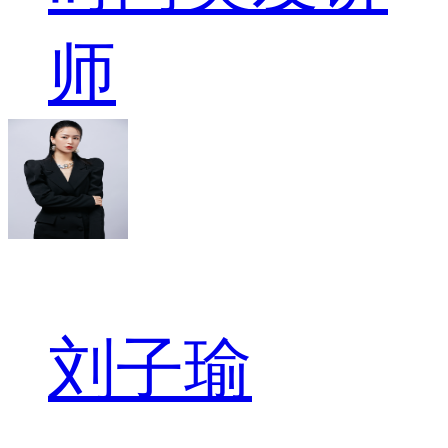
师
刘子瑜