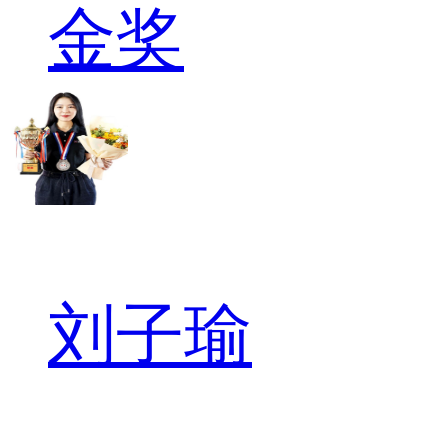
金奖
刘子瑜