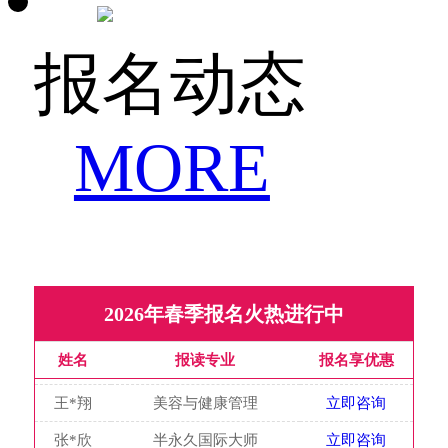
董*倩
化妆设计与婚礼策划
立即咨询
王*翔
美容与健康管理
立即咨询
报名动态
张*欣
半永久国际大师
立即咨询
陈*培
化妆设计与婚礼策划
立即咨询
MORE
弥*丹
国际人物形象设计
立即咨询
张*强
美发与形象设计
立即咨询
冯*函
时尚美容与化妆造型
立即咨询
李*宜
国际明星形象设计大师
立即咨询
赵*春
国际发型技术总监
立即咨询
2026年春季报名火热进行中
姚*利
国际美容连锁店长
立即咨询
姓名
报读专业
报名享优惠
董*倩
化妆设计与婚礼策划
立即咨询
王*翔
美容与健康管理
立即咨询
张*欣
半永久国际大师
立即咨询