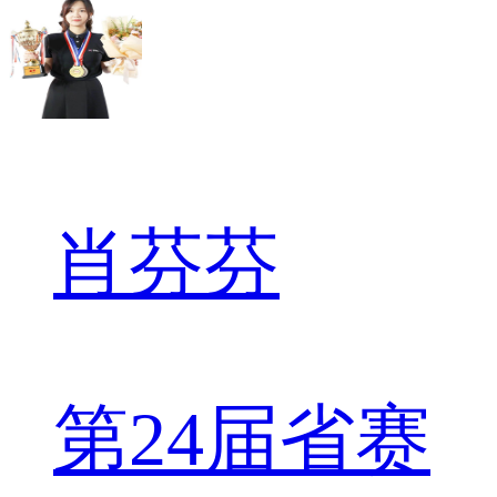
肖芬芬
第24届省赛