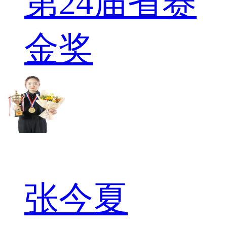
第24届省赛
金奖
张今夏