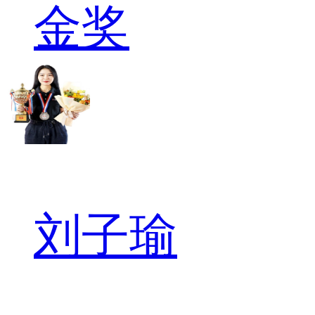
金奖
刘子瑜