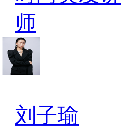
师
刘子瑜