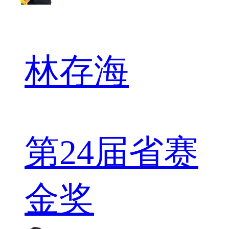
林存海
第24届省赛
金奖