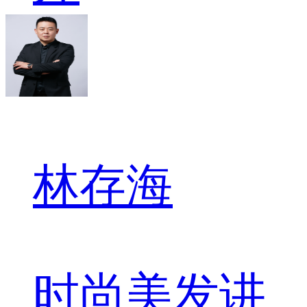
林存海
时尚美发讲