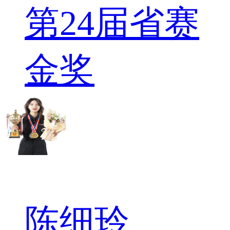
第24届省赛
金奖
陈细玲