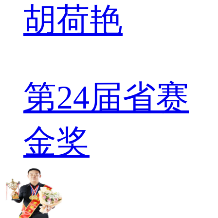
胡荷艳
第24届省赛
金奖