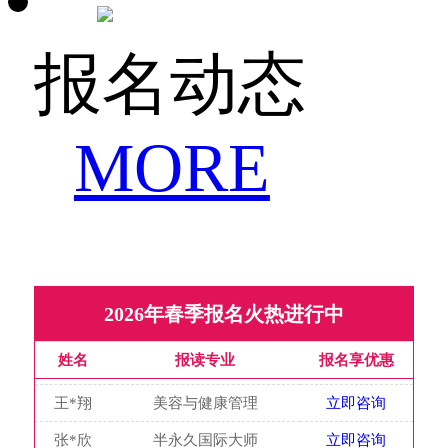
董*倩
化妆设计与婚礼策划
立即咨询
王*翔
美容与健康管理
立即咨询
报名动态
张*欣
半永久国际大师
立即咨询
陈*培
化妆设计与婚礼策划
立即咨询
MORE
弥*丹
国际人物形象设计
立即咨询
张*强
美发与形象设计
立即咨询
冯*函
时尚美容与化妆造型
立即咨询
李*宜
国际明星形象设计大师
立即咨询
赵*春
国际发型技术总监
立即咨询
2026年春季报名火热进行中
姚*利
国际美容连锁店长
立即咨询
姓名
报读专业
报名享优惠
董*倩
化妆设计与婚礼策划
立即咨询
王*翔
美容与健康管理
立即咨询
张*欣
半永久国际大师
立即咨询