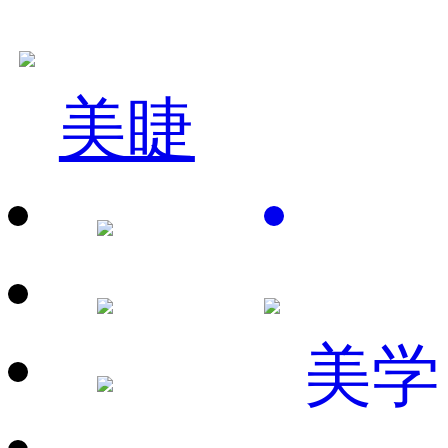
美睫
美学
赵*春
国际发型技术总监
立即咨询
姚*利
国际美容连锁店长
立即咨询