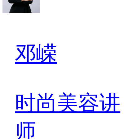
邓嵘
时尚美容讲
师