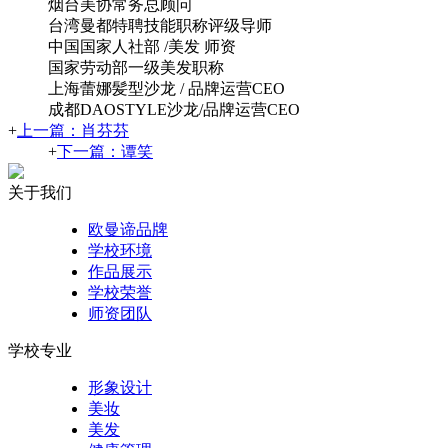
烟台美协常务总顾问
台湾曼都特聘技能职称评级导师
中国国家人社部 /美发 师资
国家劳动部一级美发职称
上海蕾娜髪型沙龙 / 品牌运营CEO
成都DAOSTYLE沙龙/品牌运营CEO
+
上一篇：肖芬芬
+
下一篇：谭笑
关于我们
欧曼谛品牌
学校环境
作品展示
学校荣誉
师资团队
学校专业
形象设计
美妆
美发